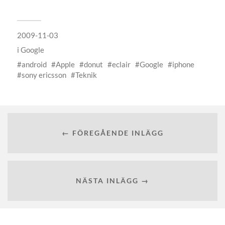
2009-11-03
i
Google
android
Apple
donut
eclair
Google
iphone
sony ericsson
Teknik
← FÖREGÅENDE INLÄGG
NÄSTA INLÄGG →