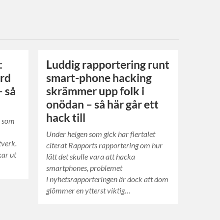
:
Luddig rapportering runt
ord
smart-phone hacking
– så
skrämmer upp folk i
onödan – så här går ett
hack till
n som
Under helgen som gick har flertalet
tverk.
citerat Rapports rapportering om hur
kar ut
lätt det skulle vara att hacka
smartphones, problemet
i nyhetsrapporteringen är dock att dom
glömmer en ytterst viktig…