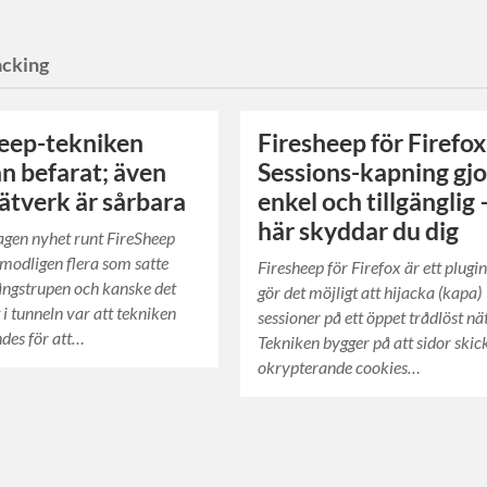
cking
eep-tekniken
Firesheep för Firefox
än befarat; även
Sessions-kapning gj
nätverk är sårbara
enkel och tillgänglig 
här skyddar du dig
agen nyhet runt FireSheep
rmodligen flera som satte
Firesheep för Firefox är ett plugi
rångstrupen och kanske det
gör det möjligt att hijacka (kapa)
 i tunneln var att tekniken
sessioner på ett öppet trådlöst nä
des för att…
Tekniken bygger på att sidor skic
okrypterande cookies…