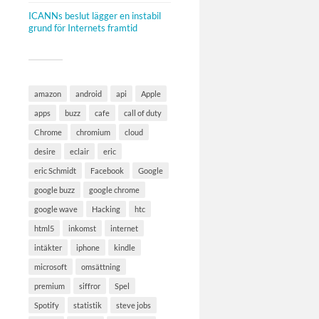
ICANNs beslut lägger en instabil
grund för Internets framtid
amazon
android
api
Apple
apps
buzz
cafe
call of duty
Chrome
chromium
cloud
desire
eclair
eric
eric Schmidt
Facebook
Google
google buzz
google chrome
google wave
Hacking
htc
html5
inkomst
internet
intäkter
iphone
kindle
microsoft
omsättning
premium
siffror
Spel
Spotify
statistik
steve jobs