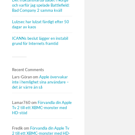
Det fruktansvärda dådet i Norge
och varför jag spelade Battlefield:
Bad Company 2 samma kväll
Lulzsec har lulzat färdigt efter 50
dagar av kaos
ICANNs beslut lägger en instabil
grund för Internets framtid
Recent Comments
Lars-Göran
om
Apple övervakar
inte i hemlighet sina användare –
det är värre än så
Lamar760
om
Förvandla din Apple
Tv 2 till ett XBMC-monster med
HD-stöd
Fredik
om
Förvandla din Apple Tv
2 till ett XBMC-monster med HD-