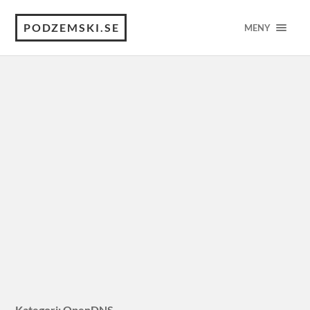
PODZEMSKI.SE
MENY
Kategori:
OpenDNS