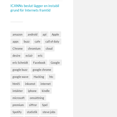
ICANNs beslut lägger en instabil
grund för Internets framtid
amazon
android
api
Apple
apps
buzz
cafe
call of duty
Chrome
chromium
cloud
desire
eclair
eric
eric Schmidt
Facebook
Google
google buzz
google chrome
google wave
Hacking
htc
html5
inkomst
internet
intäkter
iphone
kindle
microsoft
omsättning
premium
siffror
Spel
Spotify
statistik
steve jobs