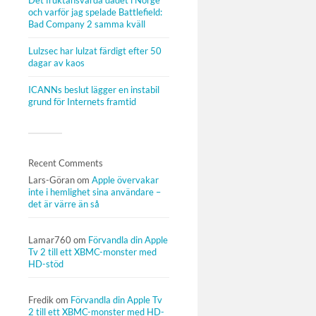
Det fruktansvärda dådet i Norge
och varför jag spelade Battlefield:
Bad Company 2 samma kväll
Lulzsec har lulzat färdigt efter 50
dagar av kaos
ICANNs beslut lägger en instabil
grund för Internets framtid
Recent Comments
Lars-Göran
om
Apple övervakar
inte i hemlighet sina användare –
det är värre än så
Lamar760
om
Förvandla din Apple
Tv 2 till ett XBMC-monster med
HD-stöd
Fredik
om
Förvandla din Apple Tv
2 till ett XBMC-monster med HD-