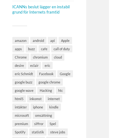
ICANNs beslut lägger en instabil
grund för Internets framtid
amazon
android
api
Apple
apps
buzz
cafe
call of duty
Chrome
chromium
cloud
desire
eclair
eric
eric Schmidt
Facebook
Google
google buzz
google chrome
google wave
Hacking
htc
html5
inkomst
internet
intäkter
iphone
kindle
microsoft
omsättning
premium
siffror
Spel
Spotify
statistik
steve jobs