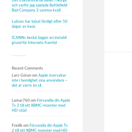
Det fruktansvärda dådet i Norge
och varför jag spelade Battlefield:
Bad Company 2 samma kväll
Lulzsec har lulzat färdigt efter 50
dagar av kaos
ICANNs beslut lägger en instabil
grund för Internets framtid
Recent Comments
Lars-Göran
om
Apple övervakar
inte i hemlighet sina användare –
det är värre än så
Lamar760
om
Förvandla din Apple
Tv 2 till ett XBMC-monster med
HD-stöd
Fredik
om
Förvandla din Apple Tv
2 till ett XBMC-monster med HD-