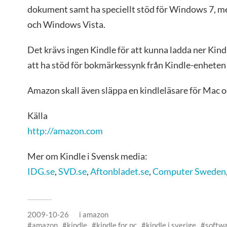
dokument samt ha speciellt stöd för Windows 7, 
och Windows Vista.
Det krävs ingen Kindle för att kunna ladda ner Ki
att ha stöd för bokmärkessynk från Kindle-enheten 
Amazon skall även släppa en kindleläsare för Mac oc
Källa
http://amazon.com
Mer om Kindle i Svensk media:
IDG.se
,
SVD.se
,
Aftonbladet.se
,
Computer Sweden
2009-10-26
i
amazon
amazon
kindle
kindle for pc
kindle i sverige
softwa