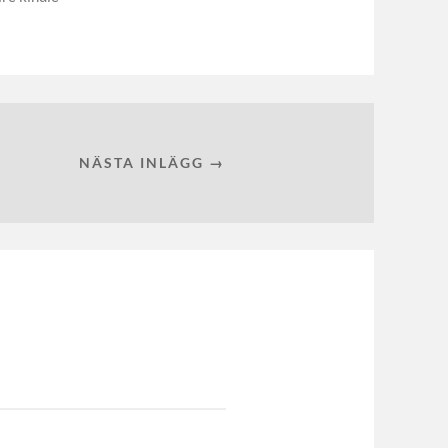
NÄSTA INLÄGG →