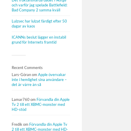
Det fruktansvärda dådet i Norge
och varför jag spelade Battlefield:
Bad Company 2 samma kväll
Lulzsec har lulzat färdigt efter 50
dagar av kaos
ICANNs beslut lägger en instabil
grund för Internets framtid
Recent Comments
Lars-Göran
om
Apple övervakar
inte i hemlighet sina användare –
det är värre än så
Lamar760
om
Förvandla din Apple
Tv 2 till ett XBMC-monster med
HD-stöd
Fredik
om
Förvandla din Apple Tv
2 till ett XBMC-monster med HD-