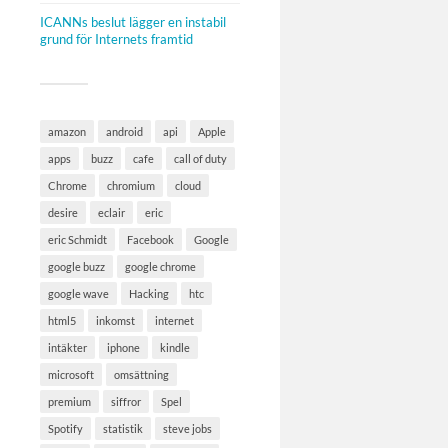
ICANNs beslut lägger en instabil
grund för Internets framtid
amazon
android
api
Apple
apps
buzz
cafe
call of duty
Chrome
chromium
cloud
desire
eclair
eric
eric Schmidt
Facebook
Google
google buzz
google chrome
google wave
Hacking
htc
html5
inkomst
internet
intäkter
iphone
kindle
microsoft
omsättning
premium
siffror
Spel
Spotify
statistik
steve jobs