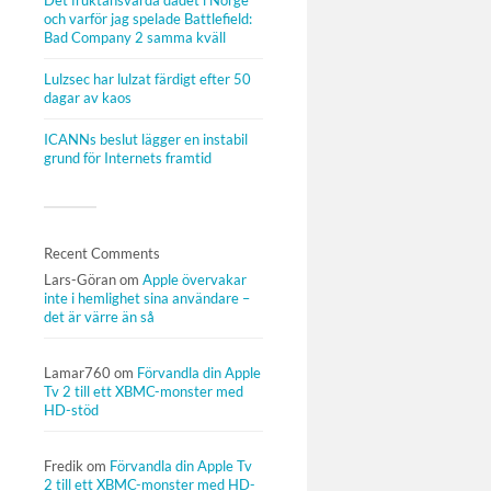
Det fruktansvärda dådet i Norge
och varför jag spelade Battlefield:
Bad Company 2 samma kväll
Lulzsec har lulzat färdigt efter 50
dagar av kaos
ICANNs beslut lägger en instabil
grund för Internets framtid
Recent Comments
Lars-Göran
om
Apple övervakar
inte i hemlighet sina användare –
det är värre än så
Lamar760
om
Förvandla din Apple
Tv 2 till ett XBMC-monster med
HD-stöd
Fredik
om
Förvandla din Apple Tv
2 till ett XBMC-monster med HD-