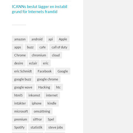
ICANNs beslut lägger en instabil
grund för Internets framtid
amazon
android
api
Apple
apps
buzz
cafe
call of duty
Chrome
chromium
cloud
desire
eclair
eric
eric Schmidt
Facebook
Google
google buzz
google chrome
google wave
Hacking
htc
html5
inkomst
internet
intäkter
iphone
kindle
microsoft
omsättning
premium
siffror
Spel
Spotify
statistik
steve jobs