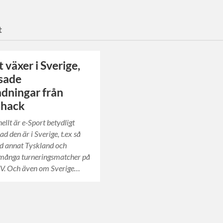
t
 växer i Sverige,
sade
ndningar från
hack
ellt är e-Sport betydligt
ad den är i Sverige, t.ex så
d annat Tyskland och
många turneringsmatcher på
TV. Och även om Sverige…