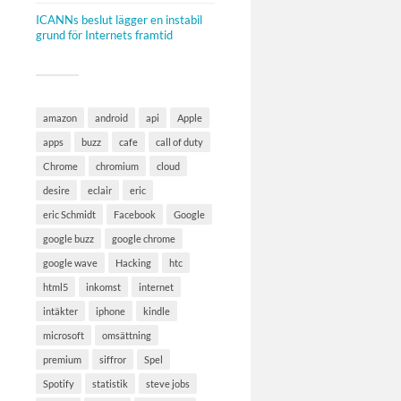
ICANNs beslut lägger en instabil
grund för Internets framtid
amazon
android
api
Apple
apps
buzz
cafe
call of duty
Chrome
chromium
cloud
desire
eclair
eric
eric Schmidt
Facebook
Google
google buzz
google chrome
google wave
Hacking
htc
html5
inkomst
internet
intäkter
iphone
kindle
microsoft
omsättning
premium
siffror
Spel
Spotify
statistik
steve jobs