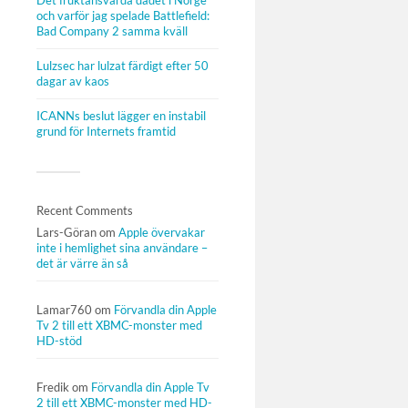
Det fruktansvärda dådet i Norge
och varför jag spelade Battlefield:
Bad Company 2 samma kväll
Lulzsec har lulzat färdigt efter 50
dagar av kaos
ICANNs beslut lägger en instabil
grund för Internets framtid
Recent Comments
Lars-Göran
om
Apple övervakar
inte i hemlighet sina användare –
det är värre än så
Lamar760
om
Förvandla din Apple
Tv 2 till ett XBMC-monster med
HD-stöd
Fredik
om
Förvandla din Apple Tv
2 till ett XBMC-monster med HD-