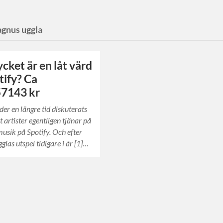
gnus uggla
cket är en låt värd
tify? Ca
57143 kr
der en längre tid diskuterats
 artister egentligen tjänar på
musik på Spotify. Och efter
las utspel tidigare i år [1]…