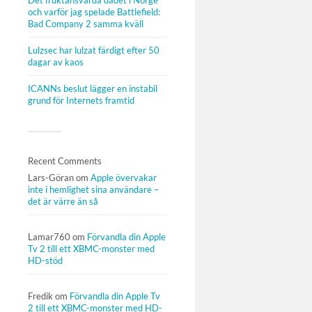
Det fruktansvärda dådet i Norge
och varför jag spelade Battlefield:
Bad Company 2 samma kväll
Lulzsec har lulzat färdigt efter 50
dagar av kaos
ICANNs beslut lägger en instabil
grund för Internets framtid
Recent Comments
Lars-Göran
om
Apple övervakar
inte i hemlighet sina användare –
det är värre än så
Lamar760
om
Förvandla din Apple
Tv 2 till ett XBMC-monster med
HD-stöd
Fredik
om
Förvandla din Apple Tv
2 till ett XBMC-monster med HD-