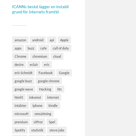
ICANNs beslut lägger en instabil
grund för Internets framtid
amazon
android
api
Apple
apps
buzz
cafe
call of duty
Chrome
chromium
cloud
desire
eclair
eric
eric Schmidt
Facebook
Google
google buzz
google chrome
google wave
Hacking
htc
html5
inkomst
internet
intäkter
iphone
kindle
microsoft
omsättning
premium
siffror
Spel
Spotify
statistik
steve jobs