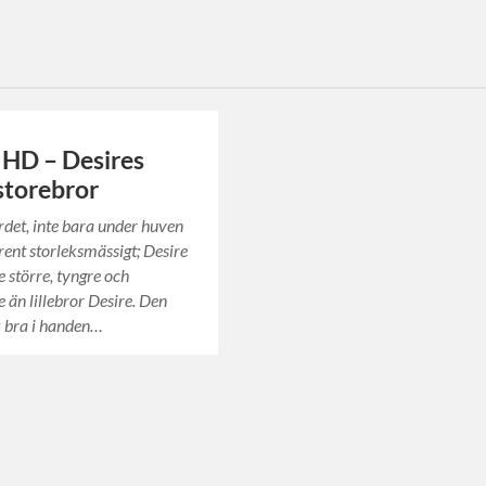
 HD – Desires
 storebror
ordet, inte bara under huven
rent storleksmässigt; Desire
 större, tyngre och
 än lillebror Desire. Den
k bra i handen…