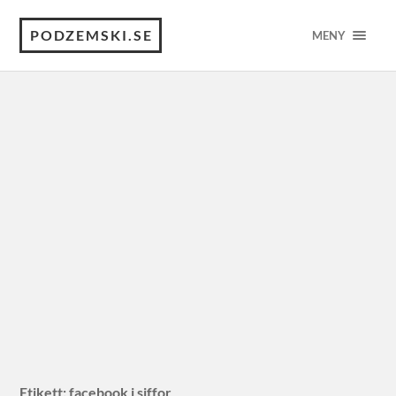
PODZEMSKI.SE
MENY
Etikett:
facebook i siffor