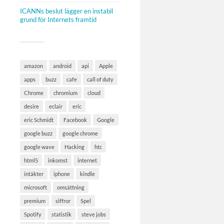
ICANNs beslut lägger en instabil
grund för Internets framtid
amazon
android
api
Apple
apps
buzz
cafe
call of duty
Chrome
chromium
cloud
desire
eclair
eric
eric Schmidt
Facebook
Google
google buzz
google chrome
google wave
Hacking
htc
html5
inkomst
internet
intäkter
iphone
kindle
microsoft
omsättning
premium
siffror
Spel
Spotify
statistik
steve jobs