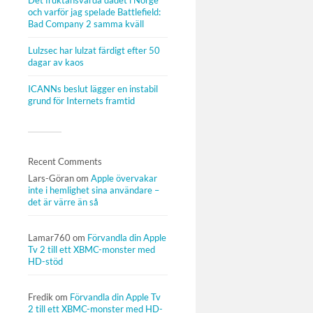
Det fruktansvärda dådet i Norge
och varför jag spelade Battlefield:
Bad Company 2 samma kväll
Lulzsec har lulzat färdigt efter 50
dagar av kaos
ICANNs beslut lägger en instabil
grund för Internets framtid
Recent Comments
Lars-Göran
om
Apple övervakar
inte i hemlighet sina användare –
det är värre än så
Lamar760
om
Förvandla din Apple
Tv 2 till ett XBMC-monster med
HD-stöd
Fredik
om
Förvandla din Apple Tv
2 till ett XBMC-monster med HD-