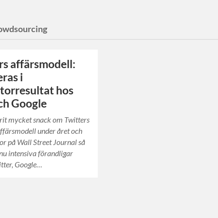
owdsourcing
rs affärsmodell:
ras i
orresultat hos
ch Google
rit mycket snack om Twitters
ffärsmodell under året och
r på Wall Street Journal så
 nu intensiva förandligar
tter, Google…