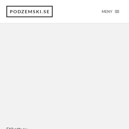
PODZEMSKI.SE
MENY
Etikett:
av