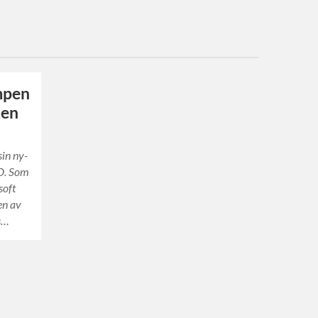
mpen
men
sin ny-
HD. Som
soft
en av
s…