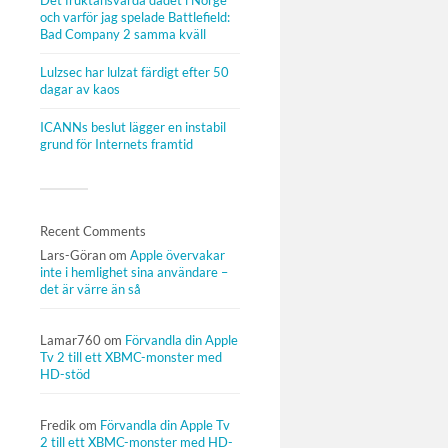
Det fruktansvärda dådet i Norge
och varför jag spelade Battlefield:
Bad Company 2 samma kväll
Lulzsec har lulzat färdigt efter 50
dagar av kaos
ICANNs beslut lägger en instabil
grund för Internets framtid
Recent Comments
Lars-Göran
om
Apple övervakar
inte i hemlighet sina användare –
det är värre än så
Lamar760
om
Förvandla din Apple
Tv 2 till ett XBMC-monster med
HD-stöd
Fredik
om
Förvandla din Apple Tv
2 till ett XBMC-monster med HD-