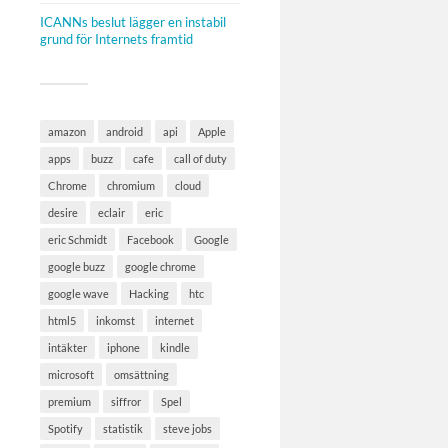
ICANNs beslut lägger en instabil
grund för Internets framtid
amazon
android
api
Apple
apps
buzz
cafe
call of duty
Chrome
chromium
cloud
desire
eclair
eric
eric Schmidt
Facebook
Google
google buzz
google chrome
google wave
Hacking
htc
html5
inkomst
internet
intäkter
iphone
kindle
microsoft
omsättning
premium
siffror
Spel
Spotify
statistik
steve jobs