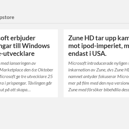
pstore
oft erbjuder
Zune HD tar upp ka
ngar till Windows
mot ipod-imperiet, 
-utvecklare
endast i USA.
 med lanseringen av
Microsoft introducerade nyligen 
 Marketplace den 6:e Oktober
inkarnation av Zune, dvs Zune 
crosoft ge tre utvecklare 25
namnet antyder fokuserar Micro
a i prispengar. Tävlingen går
mer på film med den nya version
t ut på att skapa…
Zune med försöker bibehålla des