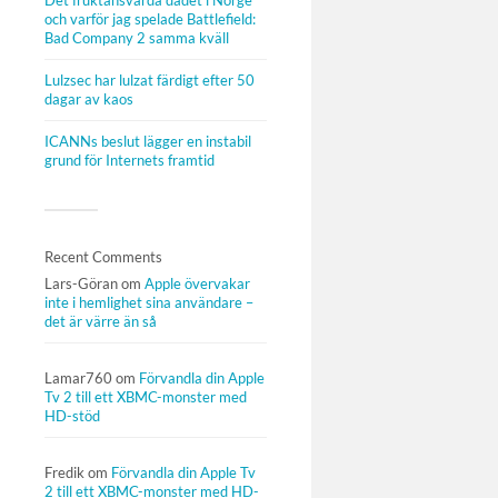
Det fruktansvärda dådet i Norge
och varför jag spelade Battlefield:
Bad Company 2 samma kväll
Lulzsec har lulzat färdigt efter 50
dagar av kaos
ICANNs beslut lägger en instabil
grund för Internets framtid
Recent Comments
Lars-Göran
om
Apple övervakar
inte i hemlighet sina användare –
det är värre än så
Lamar760
om
Förvandla din Apple
Tv 2 till ett XBMC-monster med
HD-stöd
Fredik
om
Förvandla din Apple Tv
2 till ett XBMC-monster med HD-