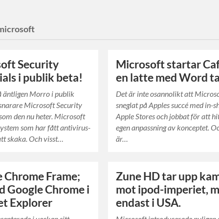
microsoft
oft Security
Microsoft startar Caf
als i publik beta!
en latte med Word t
å äntligen Morro i publik
Det är inte osannolikt att Micros
r snarare Microsoft Security
sneglat på Apples succé med in-s
 som den nu heter. Microsoft
Apple Stores och jobbat för att hi
system som har fått antivirus-
egen anpassning av konceptet. O
tt skaka. Och visst…
är…
e Chrome Frame;
Zune HD tar upp ka
d Google Chrome i
mot ipod-imperiet, 
et Explorer
endast i USA.
senterade i veckan sitt
Microsoft introducerade nyligen 