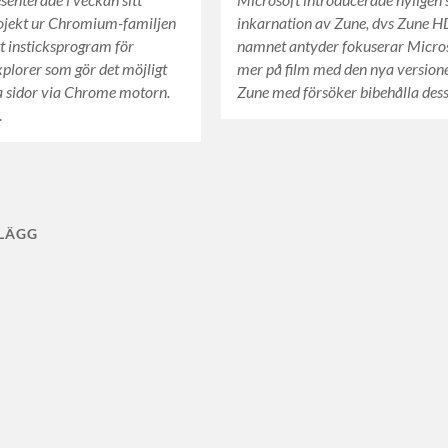
rojekt ur Chromium-familjen
inkarnation av Zune, dvs Zune 
tt insticksprogram för
namnet antyder fokuserar Micro
xplorer som gör det möjligt
mer på film med den nya version
a sidor via Chrome motorn.
Zune med försöker bibehålla des
…
NLÄGG