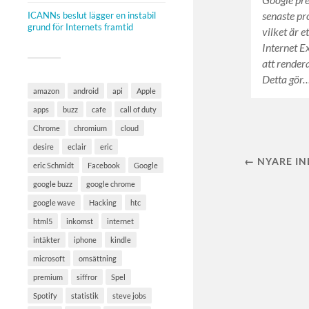
senaste p
ICANNs beslut lägger en instabil
grund för Internets framtid
vilket är e
Internet E
att render
Detta gör
amazon
android
api
Apple
apps
buzz
cafe
call of duty
Chrome
chromium
cloud
desire
eclair
eric
← NYARE I
eric Schmidt
Facebook
Google
google buzz
google chrome
google wave
Hacking
htc
html5
inkomst
internet
intäkter
iphone
kindle
microsoft
omsättning
premium
siffror
Spel
Spotify
statistik
steve jobs