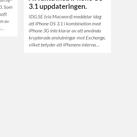
3.1 uppdateringen.
HD. Som
soft
IDG.SE (via Macword) meddelar idag
en av
att iPhone OS 3.1 i kombination med
s…
iPhone 3G inte klarar av att använda
krypterade anslutningar mot Exchange,
vilket betyder att iPhonens interna…