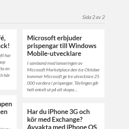
Sida 2 av 2
é,
Microsoft erbjuder
ack!
prispengar till Windows
Mobile-utvecklare
oft har
hop
I samband med lanseringen av
tta en
Microsoft Marketplace den 6:e Oktober
ch här
kommer Microsoft ge tre utvecklare 25
000 vardera i prispengar. Tävlingen går
helt enkelt ut på att skapa…
mpen
men
Har du iPhone 3G och
kör med Exchange?
Avvakta med iPhone OS
sin ny-