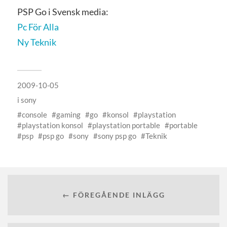
PSP Go i Svensk media:
Pc För Alla
Ny Teknik
2009-10-05
i
sony
console
gaming
go
konsol
playstation
playstation konsol
playstation portable
portable
psp
psp go
sony
sony psp go
Teknik
← FÖREGÅENDE INLÄGG