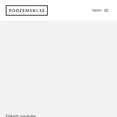
PODZEMSKI.SE
MENY
Etikett:
youtube