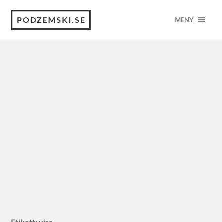
PODZEMSKI.SE
MENY
Etikett:
visa