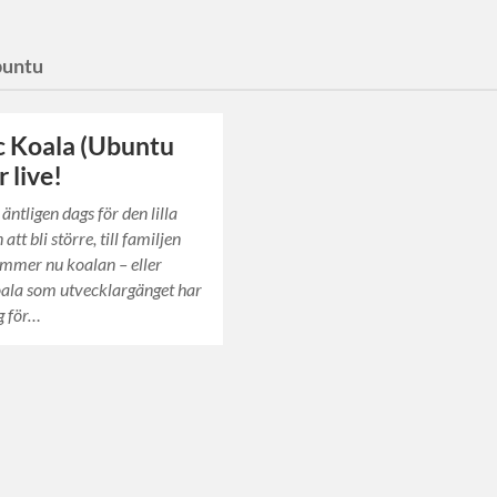
untu
 Koala (Ubuntu
r live!
äntligen dags för den lilla
att bli större, till familjen
mmer nu koalan – eller
ala som utvecklargänget har
g för…