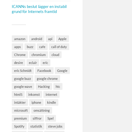
ICANNs beslut lägger en instabil
grund för Internets framtid
amazon
android
api
Apple
apps
buzz
cafe
call of duty
Chrome
chromium
cloud
desire
eclair
eric
eric Schmidt
Facebook
Google
google buzz
google chrome
google wave
Hacking
htc
html5
inkomst
internet
intäkter
iphone
kindle
microsoft
omsättning
premium
siffror
Spel
Spotify
statistik
steve jobs