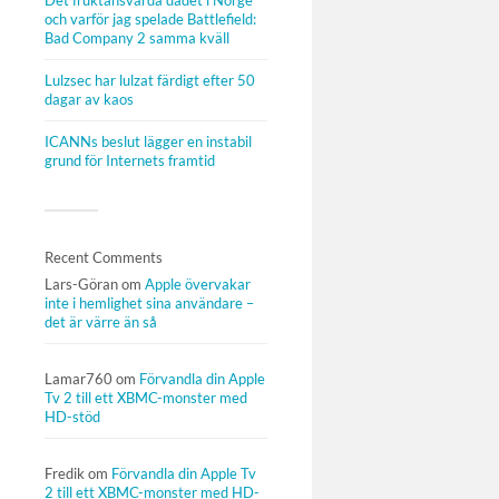
Det fruktansvärda dådet i Norge
och varför jag spelade Battlefield:
Bad Company 2 samma kväll
Lulzsec har lulzat färdigt efter 50
dagar av kaos
ICANNs beslut lägger en instabil
grund för Internets framtid
Recent Comments
Lars-Göran
om
Apple övervakar
inte i hemlighet sina användare –
det är värre än så
Lamar760
om
Förvandla din Apple
Tv 2 till ett XBMC-monster med
HD-stöd
Fredik
om
Förvandla din Apple Tv
2 till ett XBMC-monster med HD-