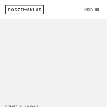
PODZEMSKI.SE
MENY
Etikett:
jailbreaked