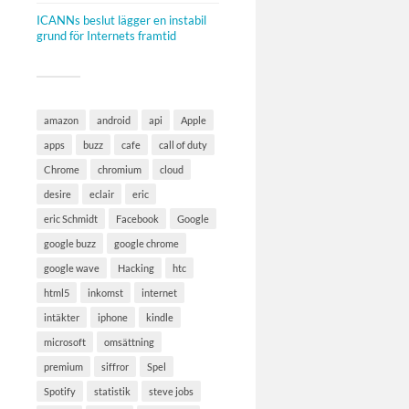
ICANNs beslut lägger en instabil
grund för Internets framtid
amazon
android
api
Apple
apps
buzz
cafe
call of duty
Chrome
chromium
cloud
desire
eclair
eric
eric Schmidt
Facebook
Google
google buzz
google chrome
google wave
Hacking
htc
html5
inkomst
internet
intäkter
iphone
kindle
microsoft
omsättning
premium
siffror
Spel
Spotify
statistik
steve jobs