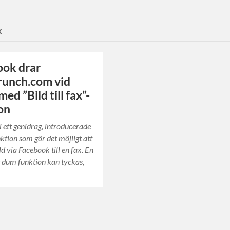
x
ook drar
runch.com vid
ed ”Bild till fax”-
on
i ett genidrag, introducerade
nktion som gör det möjligt att
ld via Facebook till en fax. En
t dum funktion kan tyckas,