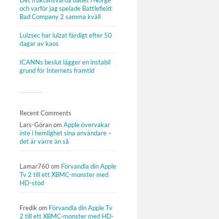
Det fruktansvärda dådet i Norge
och varför jag spelade Battlefield:
Bad Company 2 samma kväll
Lulzsec har lulzat färdigt efter 50
dagar av kaos
ICANNs beslut lägger en instabil
grund för Internets framtid
Recent Comments
Lars-Göran
om
Apple övervakar
inte i hemlighet sina användare –
det är värre än så
Lamar760
om
Förvandla din Apple
Tv 2 till ett XBMC-monster med
HD-stöd
Fredik
om
Förvandla din Apple Tv
2 till ett XBMC-monster med HD-